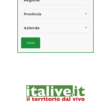
Regione
Ricercatezze
Provincia
Salumi
Azienda
Vino
PRODOTTI
AGROALIMENTARI 
IGP E STG