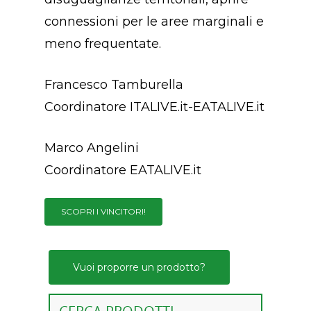
Anno 2023
Contatti
connessioni per le aree marginali e
Birra
Premio “PANIERE D’
meno frequentate.
Formaggi
Contattaci
Anno 2022
Francesco Tamburella
Liquori
Newsletter
Premio “PANIERE D’
Coordinatore ITALIVE.it-EATALIVE.it
Olio
Anno 2021
Suggerisci Un Prodo
Pane
Marco Angelini
Regolamento
Coordinatore EATALIVE.it
Pasta
Pasticceria
SCOPRI I VINCITORI!
Ricercatezze
Vuoi proporre un prodotto?
Salumi
Vino