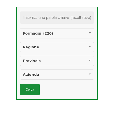
Pasta
Pasticceria
Ricercatezze
Formaggi (220)
Salumi
Regione
Vino
Provincia
PRODOTTI
AGROALIMENTARI 
Azienda
IGP E STG