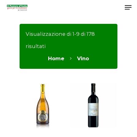
Visualizzazione di 1-9 di 178
Hit enter to search or ESC to close
risultati
Home
Vino