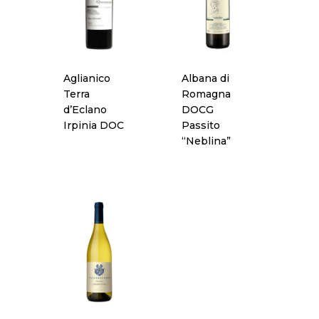
Aglianico
Albana di
Terra
Romagna
d’Eclano
DOCG
Irpinia DOC
Passito
“Neblina”
Concept
Chi Siamo
Premio
Prodotti
Premio “PANIERE D’
Anno 2023
Contatti
Birra
Premio “PANIERE D’