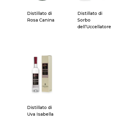
Distillato di
Distillato di
Rosa Canina
Sorbo
dell’Uccellatore
Concept
Chi Siamo
Premio
Prodotti
Premio “PANIERE D’
Anno 2023
Contatti
Birra
Distillato di
Premio “PANIERE D’
Uva Isabella
Formaggi
Contattaci
Anno 2022
Liquori
Newsletter