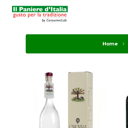
Home
Hit enter to search or ESC to close