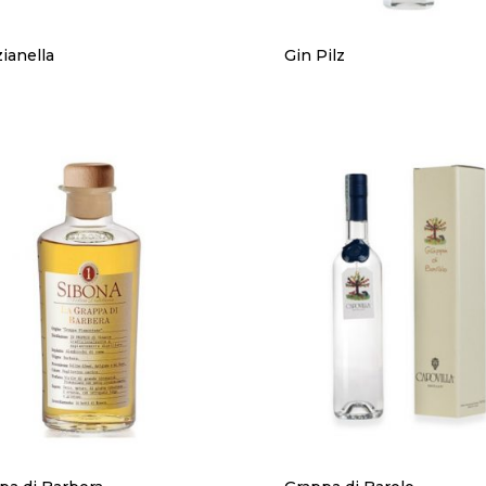
ianella
Gin Pilz