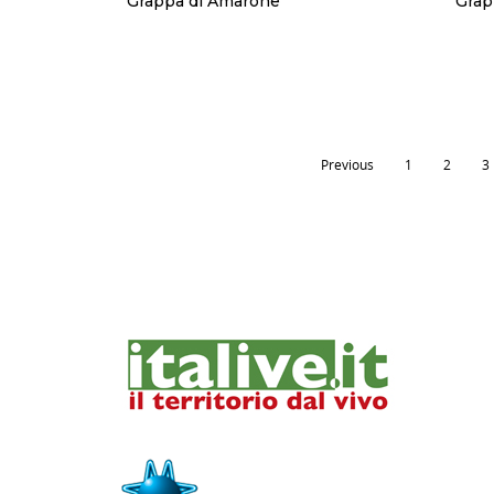
Grappa di Amarone
Grap
Previous
1
2
3