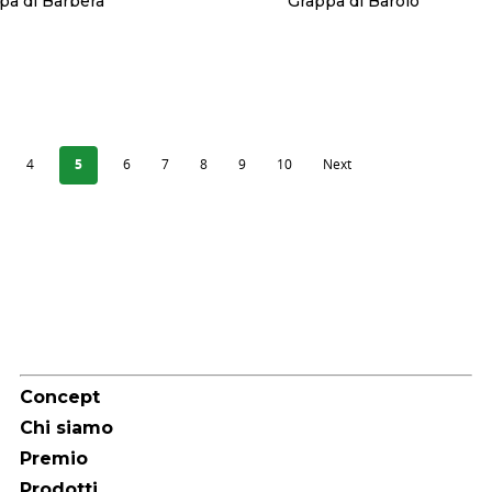
pa di Barbera
Grappa di Barolo
4
5
6
7
8
9
10
Next
Sitemap
Concept
Chi siamo
Premio
Prodotti