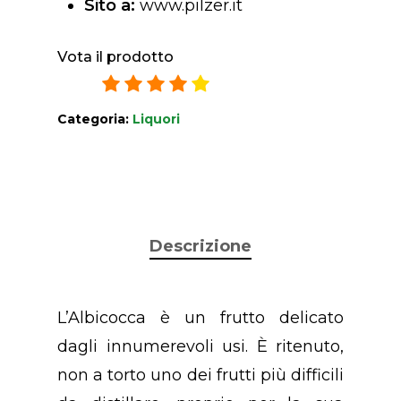
Sito a:
www.pilzer.it
Vota il prodotto
3.8
/
5
28
ratings
Categoria:
Liquori
Descrizione
L’Albicocca è un frutto delicato
dagli innumerevoli usi. È ritenuto,
non a torto uno dei frutti più difficili