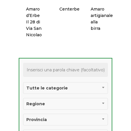
Amaro
Centerbe
Amaro
Salumi
d’Erbe
artigianale
Il 28 di
alla
Vino
Via San
birra
Nicolao
PRODOTTI
AGROALIMENTARI 
IGP E STG
Tutte le categorie
Regione
Provincia