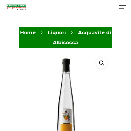
Home
Liquori
Acquavite di
Hit enter to search or ESC to close
Albicocca