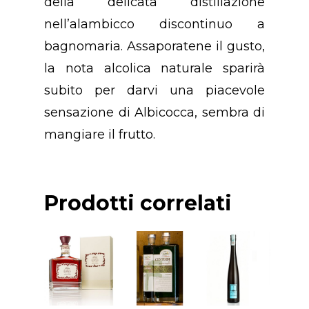
della delicata distillazione
Premio
nell’alambicco discontinuo a
bagnomaria. Assaporatene il gusto,
Prodotti
Premio “PANIERE D’
la nota alcolica naturale sparirà
Anno 2023
Contatti
Birra
subito per darvi una piacevole
Premio “PANIERE D’
sensazione di Albicocca, sembra di
Formaggi
Contattaci
Anno 2022
mangiare il frutto.
Liquori
Newsletter
Premio “PANIERE D’
Olio
Anno 2021
Suggerisci Un Prodo
Prodotti correlati
Pane
Regolamento
Pasta
Pasticceria
Ricercatezze