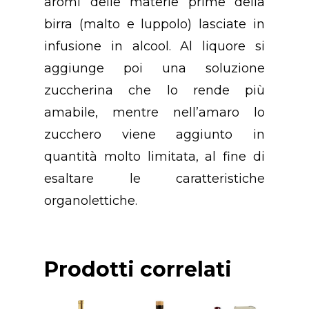
aromi delle materie prime della
birra (malto e luppolo) lasciate in
infusione in alcool. Al liquore si
aggiunge poi una soluzione
zuccherina che lo rende più
amabile, mentre nell’amaro lo
Concept
zucchero viene aggiunto in
quantità molto limitata, al fine di
Chi Siamo
esaltare le caratteristiche
Premio
organolettiche.
Prodotti
Premio “PANIERE D’
Anno 2023
Prodotti correlati
Contatti
Birra
Premio “PANIERE D’
Formaggi
Contattaci