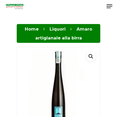
Home
Liquori
Amaro
Hit enter to search or ESC to close
artigianale alla birra