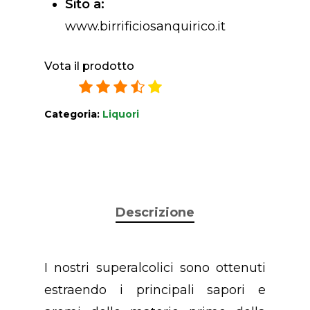
Sito a:
www.birrificiosanquirico.it
Vota il prodotto
3.7
/
5
24
ratings
Categoria:
Liquori
Descrizione
I nostri superalcolici sono ottenuti
estraendo i principali sapori e