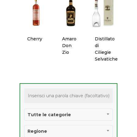
Anno 2022
Liquori
Newsletter
Premio “PANIERE D’
Olio
Anno 2021
Suggerisci Un Prodo
Pane
Regolamento
Cherry
Amaro
Distillato
Don
di
Pasta
Zio
Ciliegie
Selvatiche
Pasticceria
Ricercatezze
Salumi
Vino
Tutte le categorie
PRODOTTI
AGROALIMENTARI 
Regione
IGP E STG