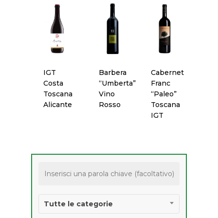
Pasticceria
Ricercatezze
Salumi
Vino
IGT
Barbera
Cabernet
Costa
“Umberta”
Franc
PRODOTTI
Toscana
Vino
“Paleo”
AGROALIMENTARI 
Alicante
Rosso
Toscana
IGT
IGP E STG
Tutte le categorie