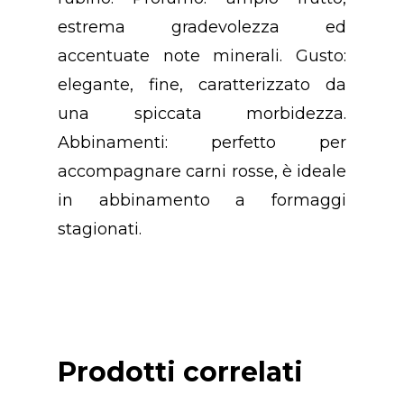
estrema gradevolezza ed
Chi Siamo
accentuate note minerali. Gusto:
Premio
elegante, fine, caratterizzato da
una spiccata morbidezza.
Prodotti
Premio “PANIERE D’
Abbinamenti: perfetto per
Anno 2023
Contatti
Birra
accompagnare carni rosse, è ideale
Premio “PANIERE D’
in abbinamento a formaggi
Formaggi
Contattaci
Anno 2022
stagionati.
Liquori
Newsletter
Premio “PANIERE D’
Olio
Anno 2021
Suggerisci Un Prodo
Pane
Regolamento
Prodotti correlati
Pasta