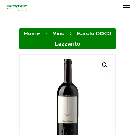
Home
Vino
Barolo DOCG
Hit enter to search or ESC to close
Lazzarito