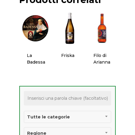
Anno 2022
Liquori
Newsletter
Premio “PANIERE D’
Olio
Anno 2021
Suggerisci Un Prodo
Pane
Regolamento
Pasta
La
Friska
Filo di
Badessa
Arianna
Pasticceria
Ricercatezze
Salumi
Vino
PRODOTTI
Tutte le categorie
AGROALIMENTARI 
Regione