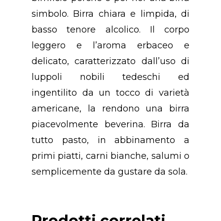
simbolo. Birra chiara e limpida, di
basso tenore alcolico. Il corpo
leggero e l’aroma erbaceo e
delicato, caratterizzato dall’uso di
luppoli nobili tedeschi ed
ingentilito da un tocco di varietà
Concept
americane, la rendono una birra
Chi Siamo
piacevolmente beverina. Birra da
tutto pasto, in abbinamento a
Premio
primi piatti, carni bianche, salumi o
Prodotti
Premio “PANIERE D’
semplicemente da gustare da sola.
Anno 2023
Contatti
Birra
Premio “PANIERE D’
Prodotti correlati
Formaggi
Contattaci