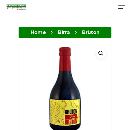
Home
Birra
Brùton
Hit enter to search or ESC to close