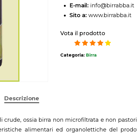
E-mail:
info@birrabba.it
Sito a:
www.birrabba.it
Vota il prodotto
4
/
5
25
rating
Categoria:
Birra
Descrizione
li crude, ossia birra non microfiltrata e non pastor
eristiche alimentari ed organolettiche del prodot