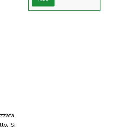
s
izzata,
to. Si