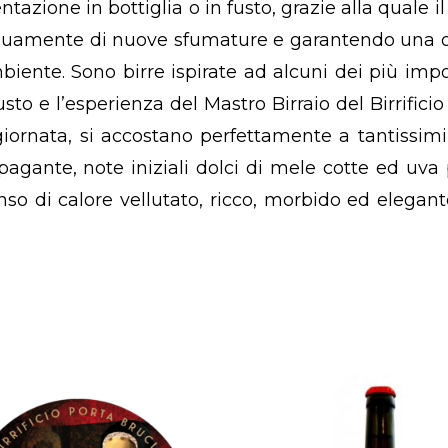
entazione in bottiglia o in fusto, grazie alla quale i
inuamente di nuove sfumature e garantendo una 
iente. Sono birre ispirate ad alcuni dei più impo
usto e l’esperienza del Mastro Birraio del Birrifici
rnata, si accostano perfettamente a tantissimi 
ppagante, note iniziali dolci di mele cotte ed uva 
nso di calore vellutato, ricco, morbido ed elegant