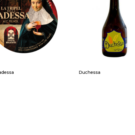
adessa
Duchessa
Sitemap