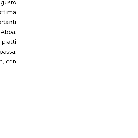
l gusto
ottima
rtanti
o Abbà.
piatti
passa.
e, con