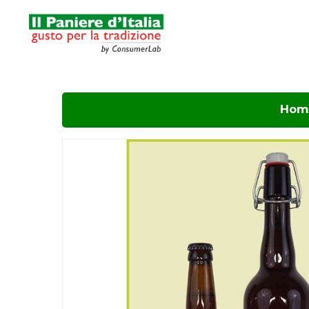
Hom
Hit enter to search or ESC to close