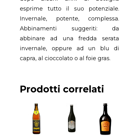
esprime tutto il suo potenziale.
Prodotti
Premio “PANIERE D’
Invernale, potente, complessa.
Anno 2023
Contatti
Abbinamenti suggeriti: da
Birra
Premio “PANIERE D’
abbinare ad una fredda serata
Formaggi
Contattaci
Anno 2022
invernale, oppure ad un blu di
Liquori
Newsletter
capra, al cioccolato o al foie gras.
Premio “PANIERE D’
Olio
Anno 2021
Suggerisci Un Prodo
Pane
Regolamento
Prodotti correlati
Pasta
Pasticceria
Ricercatezze
Salumi