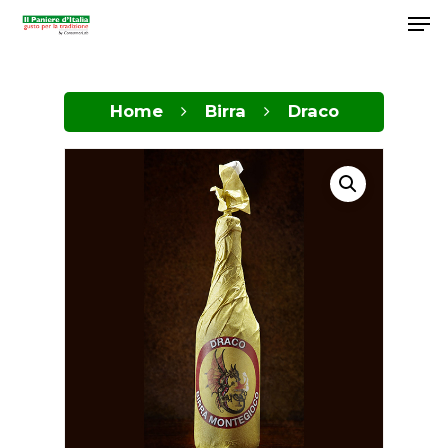
Home
Birra
Draco
Hit enter to search or ESC to close