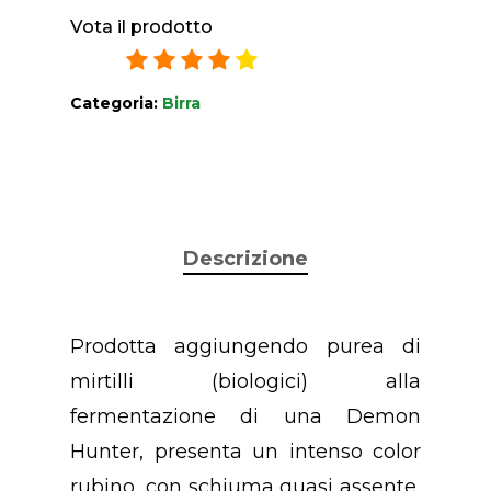
Vota il prodotto
3.9
/
5
14
ratings
Categoria:
Birra
Descrizione
Prodotta aggiungendo purea di
mirtilli (biologici) alla
fermentazione di una Demon
Hunter, presenta un intenso color
rubino, con schiuma quasi assente,