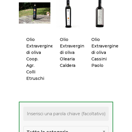
Premio “PANIERE D’
Formaggi
Contattaci
Anno 2022
Liquori
Newsletter
Premio “PANIERE D’
Olio
Anno 2021
Suggerisci Un Prodo
Olio
Olio
Olio
Pane
Extravergine
Extravergine
Extravergine
Regolamento
di oliva
di oliva
di oliva
Pasta
Coop.
Olearia
Cassini
Agr.
Caldera
Paolo
Pasticceria
Colli
Etruschi
Ricercatezze
Salumi
Vino
PRODOTTI