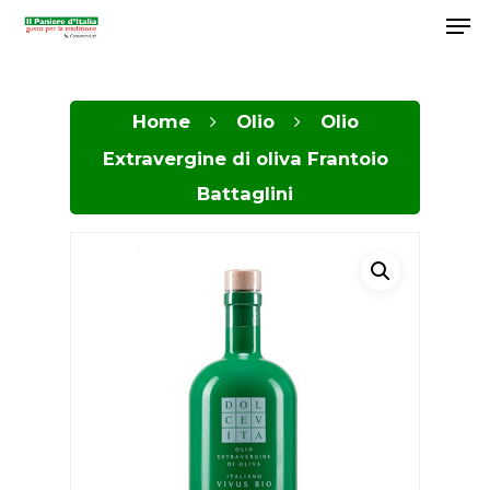
Home
Olio
Olio
Hit enter to search or ESC to close
Extravergine di oliva Frantoio
Battaglini