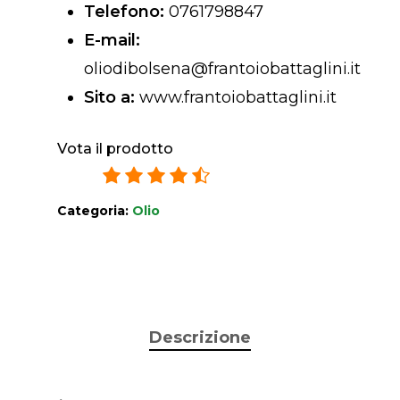
Telefono:
0761798847
E-mail:
oliodibolsena@frantoiobattaglini.it
Sito a:
www.frantoiobattaglini.it
Vota il prodotto
4.3
/
5
16
ratings
Categoria:
Olio
Descrizione