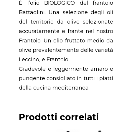
È l’olio BIOLOGICO del frantoio
Battaglini. Una selezione degli oli
del territorio da olive selezionate
accuratamente e frante nel nostro
Frantoio. Un olio fruttato medio da
olive prevalentemente delle varietà
Leccino, e Frantoio.
Concept
Gradevole e leggermente amaro e
pungente consigliato in tutti i piatti
Chi Siamo
della cucina mediterranea.
Premio
Prodotti
Premio “PANIERE D’
Prodotti correlati
Anno 2023
Contatti
Birra